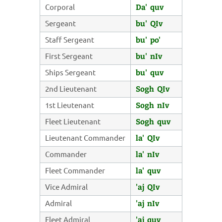
Corporal
Da' quv
Sergeant
bu' QIv
Staff Sergeant
bu' po'
First Sergeant
bu' nIv
Ships Sergeant
bu' quv
2nd Lieutenant
Sogh QIv
1st Lieutenant
Sogh nIv
Fleet Lieutenant
Sogh quv
Lieutenant Commander
la' QIv
Commander
la' nIv
Fleet Commander
la' quv
Vice Admiral
'aj QIv
Admiral
'aj nIv
Fleet Admiral
'aj quv