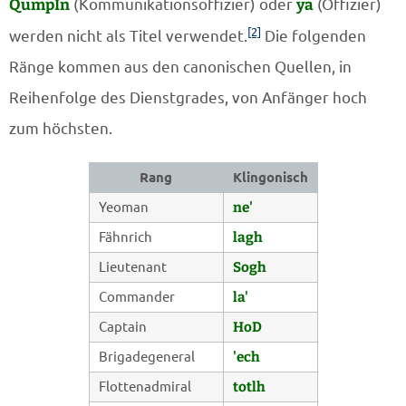
QumpIn
(Kommunikationsoffizier) oder
ya
(Offizier)
[2]
werden nicht als Titel verwendet.
Die folgenden
Ränge kommen aus den canonischen Quellen, in
Reihenfolge des Dienstgrades, von Anfänger hoch
zum höchsten.
Rang
Klingonisch
Yeoman
ne'
Fähnrich
lagh
Lieutenant
Sogh
Commander
la'
Captain
HoD
Brigadegeneral
'ech
Flottenadmiral
totlh