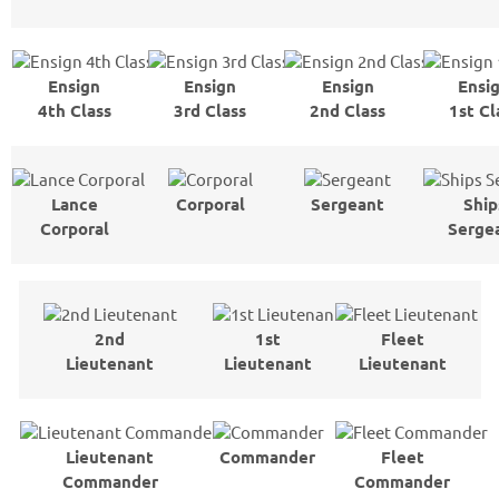
Ensign
Ensign
Ensign
Ensi
4th Class
3rd Class
2nd Class
1st Cl
Lance
Corporal
Sergeant
Ship
Corporal
Serge
2nd
1st
Fleet
Lieutenant
Lieutenant
Lieutenant
Lieutenant
Commander
Fleet
Commander
Commander