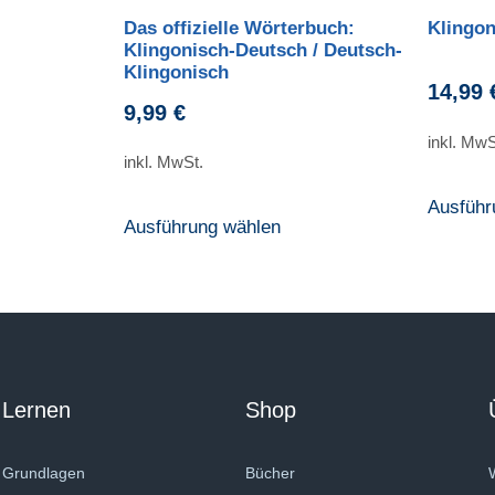
Das offizielle Wörterbuch:
Klingon
Klingonisch-Deutsch / Deutsch-
Klingonisch
14,99
9,99
€
inkl. MwS
inkl. MwSt.
Ausführ
Ausführung wählen
Lernen
Shop
Grundlagen
Bücher