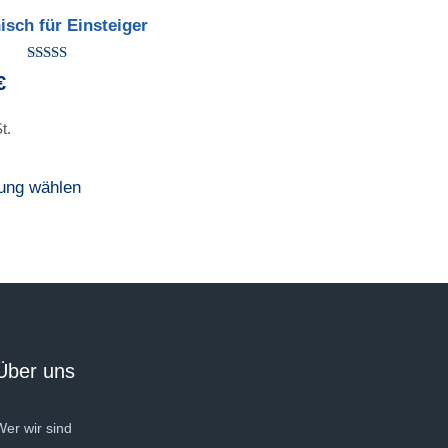
isch für Einsteiger
Bewertet
€
mit
5.00
von 5
t.
ung wählen
Über uns
Wer wir sind