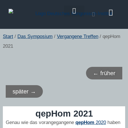
Klingonisch Lernen
Start
/
Das Symposium
/
Vergangene Treffen
/ qepHom
2021
← früher
später →
qepHom 2021
Genau wie das vorangegangene
qepHom
2020
haben