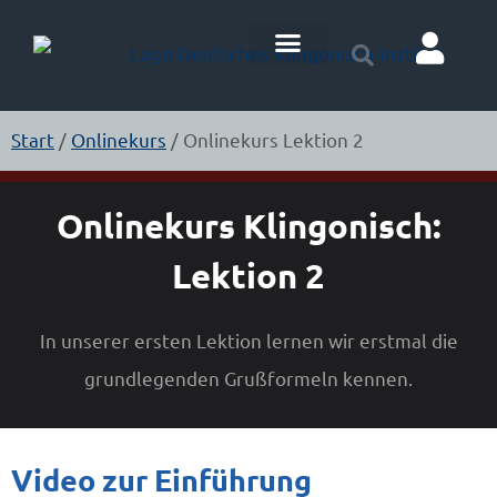
Klingonisch Lernen
Start
/
Onlinekurs
/ Onlinekurs Lektion 2
Onlinekurs Klingonisch:
Lektion 2
In unserer ersten Lektion lernen wir erstmal die
grundlegenden Grußformeln kennen.
Video zur Einführung