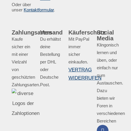
Oder über
unser
Kontaktformular
.
Zahlungsarten
Versand
Käuferschutz
Social
Media
Kaufe
Du erhältst
Mit PayPal
Klingonisch
sicher ein
deine
immer
lernen und
mit einer
Bestellung
sicher
üben, oder
Vielzahl
per DHL
einkaufen.
einfach nur
von
oder
VERTRAG
zum
geschützten
Deutsche
WIDERRUFEN
Austauschen.
Zahlungsarten.
Post.
Dazu
bieten wir
Foren in
verschiedenen
Bereichen