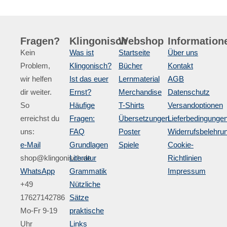
Fragen?
Klingonisch
Webshop
Information
Kein
Was ist
Startseite
Über uns
Problem,
Klingonisch?
Bücher
Kontakt
wir helfen
Ist das euer
Lernmaterial
AGB
dir weiter.
Ernst?
Merchandise
Datenschutz
So
Häufige
T-Shirts
Versandoptionen
erreichst du
Fragen:
Übersetzungen
Lieferbedingunge
uns:
FAQ
Poster
Widerrufsbelehru
e-Mail
Grundlagen
Spiele
Cookie-
shop@klingonisch.de
Literatur
Richtlinien
WhatsApp
Grammatik
Impressum
+49
Nützliche
17627142786
Sätze
Mo-Fr 9-19
praktische
Uhr
Links