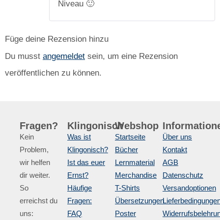
Niveau 🙂
Füge deine Rezension hinzu
Du musst
angemeldet
sein, um eine Rezension
veröffentlichen zu können.
Fragen?
Klingonisch
Webshop
Information
Kein
Was ist
Startseite
Über uns
Problem,
Klingonisch?
Bücher
Kontakt
wir helfen
Ist das euer
Lernmaterial
AGB
dir weiter.
Ernst?
Merchandise
Datenschutz
So
Häufige
T-Shirts
Versandoptionen
erreichst du
Fragen:
Übersetzungen
Lieferbedingunge
uns:
FAQ
Poster
Widerrufsbelehru