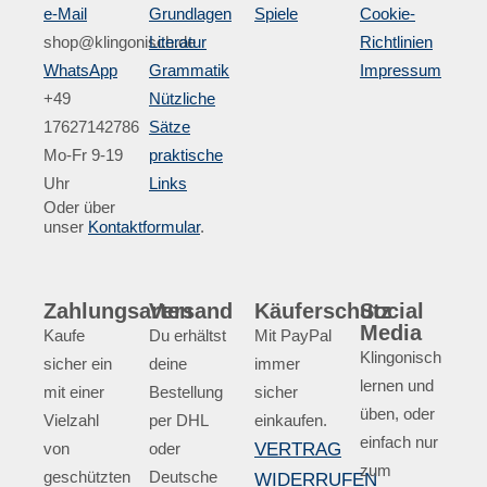
e-Mail
Grundlagen
Spiele
Cookie-
shop@klingonisch.de
Literatur
Richtlinien
WhatsApp
Grammatik
Impressum
+49
Nützliche
17627142786
Sätze
Mo-Fr 9-19
praktische
Uhr
Links
Oder über
unser
Kontaktformular
.
Zahlungsarten
Versand
Käuferschutz
Social
Media
Kaufe
Du erhältst
Mit PayPal
Klingonisch
sicher ein
deine
immer
lernen und
mit einer
Bestellung
sicher
üben, oder
Vielzahl
per DHL
einkaufen.
einfach nur
von
oder
VERTRAG
zum
geschützten
Deutsche
WIDERRUFEN