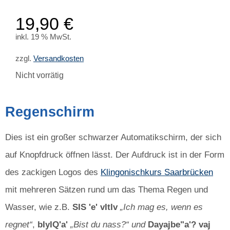
mit
4.00
von 5,
19,90
€
basierend
auf
inkl. 19 % MwSt.
Kundenbewertung
zzgl.
Versandkosten
Nicht vorrätig
Regenschirm
Dies ist ein großer schwarzer Automatikschirm, der sich
auf Knopfdruck öffnen lässt. Der Aufdruck ist in der Form
des zackigen Logos des
Klingonischkurs Saarbrücken
mit mehreren Sätzen rund um das Thema Regen und
Wasser, wie z.B.
SIS 'e' vItIv
„Ich mag es, wenn es
regnet“
,
bIyIQ'a'
„Bist du nass?“ und
Dayajbe"a'? vaj