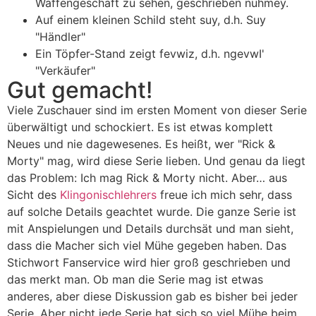
Waffengeschäft zu sehen, geschrieben
nuhmey
.
Auf einem kleinen Schild steht
suy
, d.h.
Suy
"Händler"
Ein Töpfer-Stand zeigt
fevwiz
, d.h.
ngevwI'
"Verkäufer"
Gut gemacht!
Viele Zuschauer sind im ersten Moment von dieser Serie
überwältigt und schockiert. Es ist etwas komplett
Neues und nie dagewesenes. Es heißt, wer "Rick &
Morty" mag, wird diese Serie lieben. Und genau da liegt
das Problem: Ich mag Rick & Morty nicht. Aber… aus
Sicht des
Klingonischlehrers
freue ich mich sehr, dass
auf solche Details geachtet wurde. Die ganze Serie ist
mit Anspielungen und Details durchsät und man sieht,
dass die Macher sich viel Mühe gegeben haben. Das
Stichwort Fanservice wird hier groß geschrieben und
das merkt man. Ob man die Serie mag ist etwas
anderes, aber diese Diskussion gab es bisher bei jeder
Serie. Aber nicht jede Serie hat sich so viel Mühe beim