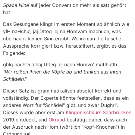
Space Nine
auf jeder Convention mehr als satt gehört
hat.
Das Gesungene klingt im ersten Moment so ähnlich wie
yIH naHchu', jaj DIteq 'ej najHomvam machuch
, was
überhaupt keinen Sinn ergibt. Wenn man die falsche
Aussprache korrigiert bzw. herausfiltert, ergibt es das
Folgende:
ghIq nachDu'chaj DIteq 'ej nach Homvo' matlhutlh
"Wir reißen ihnen die Köpfe ab und trinken aus ihren
Schädeln."
Dieser Satz ist grammatikalisch absolut korrekt und
vollständig. Der Experte könnte feststellen, dass es ein
anderes Wort für "Schädel" gibt, und zwar
DughrI'
.
Dieses wurde aber erst am
Klingonischkurs Saarbrücken
2019 entdeckt, und
Okrand
bestätigt dabei, dass auch
der Ausdruck
nach Hom
(wörtlich "Kopf-Knochen") in
Ordnung sei.