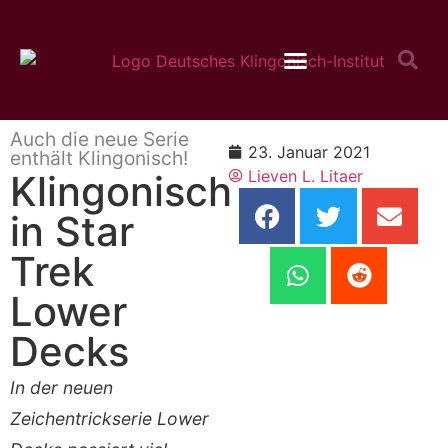
Klingonisch Lernen
Auch die neue Serie
23. Januar 2021
enthält Klingonisch!
Lieven L. Litaer
Klingonisch
in Star
Trek
Lower
Decks
In der neuen
Zeichentrickserie Lower