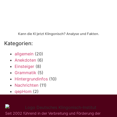
Kann die KI jetzt Klingonisch? Analyse und Fakten.
Kategorien:
allgemein
(20)
Anekdoten
(6)
Einsteiger
(8)
Grammatik
(5)
Hintergrundinfos
(10)
Nachrichten
(11)
qepHom
(2)
Seit 2002 führend in der Verbreitung und Förderung der