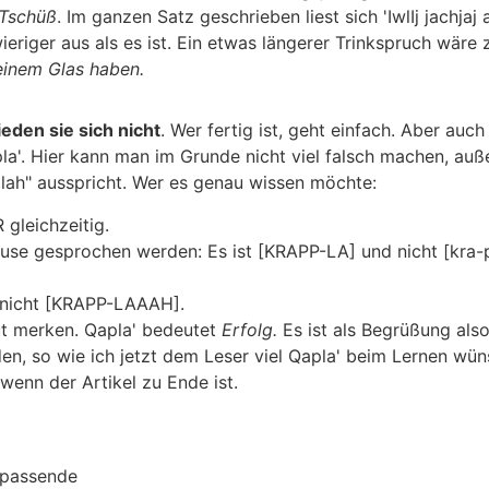
Tschüß
. Im ganzen Satz geschrieben liest sich
'IwlIj jachjaj
a
ger aus als es ist. Ein etwas längerer Trinkspruch wäre 
einem Glas haben.
eden sie sich nicht
. Wer fertig ist, geht einfach. Aber auch
la'
. Hier kann man im Grunde nicht viel falsch machen, auß
plah" ausspricht. Wer es genau wissen möchte:
 gleichzeitig.
use gesprochen werden: Es ist [KRAPP-LA] und nicht [kra-pl
 nicht [KRAPP-LAAAH].
ut merken.
Qapla'
bedeutet
Erfolg.
Es ist als Begrüßung als
n, so wie ich jetzt dem Leser viel
Qapla'
beim Lernen wünsc
wenn der Artikel zu Ende ist.
 passende