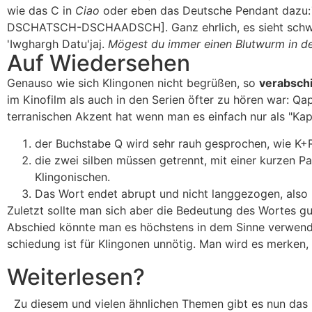
wie das C in
Ciao
oder eben das Deutsche Pendant dazu:
DSCHATSCH-DSCHAADSCH]. Ganz ehrlich, es sieht schwieri
'Iwghargh Datu'jaj
.
Mögest du immer einen Blutwurm in d
Auf Wiedersehen
Genauso wie sich Klingonen nicht begrüßen, so
verabschi
im Kinofilm als auch in den Serien öfter zu hören war:
Qap
terranischen Akzent hat wenn man es einfach nur als "Ka
der Buchstabe
Q
wird sehr rauh gesprochen, wie K+R
die zwei silben müssen getrennt, mit einer kurzen Pa
Klingonischen.
Das Wort endet abrupt und nicht langgezogen, also
Zuletzt sollte man sich aber die Bedeutung des Wortes g
Abschied könnte man es höchstens in dem Sinne verwende
schiedung ist für Klingonen unnötig. Man wird es merken, 
Weiterlesen?
Zu diesem und vielen ähnlichen Themen gibt es nun das