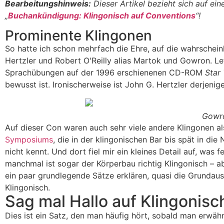
Bearbeitungshinweis:
Dieser Artikel bezieht sich auf ein
„
Buchankündigung: Klingonisch auf Conventions
“!
Prominente Klingonen
So hatte ich schon mehrfach die Ehre, auf die wahrschein
Hertzler und Robert O'Reilly alias Martok und Gowron. Let
Sprachübungen auf der 1996 erschienenen CD-ROM
Star
bewusst ist. Ironischer­weise ist John G. Hertzler derjeni
Gowro
Auf dieser Con waren auch sehr viele andere Klingonen a
Symposiums
, die in der klingonischen Bar bis spät in di
nicht kennt. Und dort fiel mir ein kleines Detail auf, was
manchmal ist sogar der Körperbau richtig Klingonisch – a
ein paar grundlegende Sätze erklären, quasi die Grund­au
Klingonisch.
Sag mal Hallo auf Klingonisc
Dies ist ein Satz, den man häufig hört, sobald man erwäh