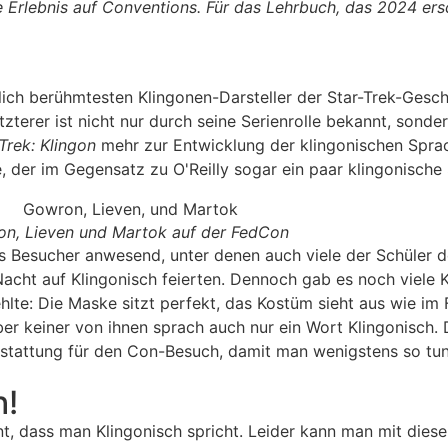
e Erlebnis auf Conventions. Für das Lehrbuch, das 2024 ersc
lich berühmtesten Klingonen-Darsteller der Star-Trek-Geschi
zterer ist nicht nur durch seine Serienrolle bekannt, sonde
 Trek: Klingon
mehr zur Entwicklung der klingonischen Spra
ge, der im Gegensatz zu O'Reilly sogar ein paar klingonisch
n, Lieven und Martok auf der FedCon
ls Besucher anwesend, unter denen auch viele der Schüler 
e Nacht auf Klingonisch feierten. Dennoch gab es noch viele
 fehlte: Die Maske sitzt perfekt, das Kostüm sieht aus wie im
ber keiner von ihnen sprach auch nur ein Wort Klingonisch
s­stattung für den Con-Besuch, damit man wenig­stens so tu
h!
nt, dass man Klingonisch spricht. Leider kann man mit dies