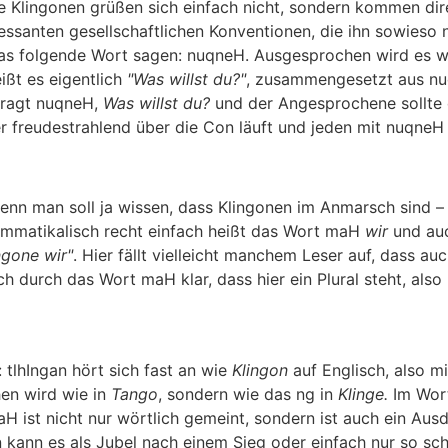
ie Klingonen grüßen sich einfach nicht, sondern kommen di
essanten gesellschaftlichen Konventionen, die ihn sowieso 
das folgende Wort sagen:
nuqneH
. Ausgesprochen wird es 
ißt es eigentlich
"Was willst du?"
, zusammengesetzt aus
nu
fragt
nuqneH
,
Was willst du?
und der Angesprochene sollte d
r freudestrahlend über die Con läuft und jeden mit
nuqneH
denn man soll ja wissen, dass Klingonen im Anmarsch sind – 
mmatikalisch recht einfach heißt das Wort
maH
wir
und au
ngone wir"
. Hier fällt vielleicht manchem Leser auf, dass auch
doch durch das Wort
maH
klar, dass hier ein Plural steht, als
:
tlhIngan
hört sich fast an wie
Klingon
auf Englisch, also m
hen wird wie in
Tango
, sondern wie das ng in
Klinge.
Im Wor
maH
ist nicht nur wörtlich gemeint, sondern ist auch ein Aus
kann es als Jubel nach einem Sieg oder einfach nur so schr