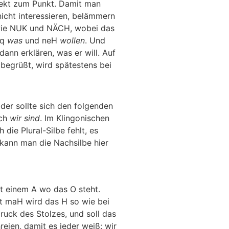
rekt zum Punkt. Damit man
nicht interessieren, belämmern
wie NUK und NÄCH, wobei das
q
was
und
neH
wollen
. Und
ann erklären, was er will. Auf
begrüßt, wird spätestens bei
der sollte sich den folgenden
ch
wir sind
. Im Klingonischen
 die Plural-Silbe fehlt, es
o kann man die Nachsilbe hier
it einem A wo das O steht.
t
maH
wird das
H
so wie bei
druck des Stolzes, und soll das
eien, damit es jeder weiß: wir