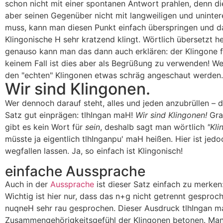
schon nicht mit einer spontanen Antwort prahlen, denn d
aber seinen Gegenüber nicht mit langweiligen und uninter
muss, kann man diesen Punkt einfach überspringen und 
Klingonische
H
sehr kratzend klingt. Wörtlich übersetzt he
genauso kann man das dann auch erklären: der Klingone 
keinem Fall ist dies aber als Begrüßung zu verwenden! We
den "echten" Klingonen etwas schräg angeschaut werden.
Wir sind Klingonen.
Wer dennoch darauf steht, alles und jeden anzubrüllen – 
Satz gut einprägen:
tlhIngan maH!
Wir sind Klingonen!
Gra
gibt es kein Wort für
sein
, deshalb sagt man wörtlich
"Kli
müsste ja eigentlich
tlhInganpu' maH
heißen. Hier ist je
wegfallen lassen. Ja, so einfach ist Klingonisch!
einfache Aussprache
Auch in der
Aussprache
ist dieser Satz einfach zu merken
Wichtig ist hier nur, dass das n+g nicht getrennt gesproc
nuqneH
sehr rau gesprochen. Dieser Ausdruck
tlhIngan 
Zusammen­gehörig­keits­gefühl der Klingonen betonen. Man 