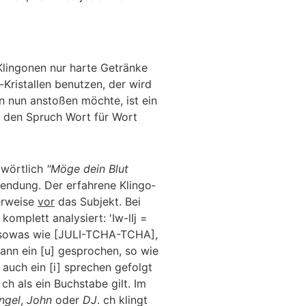
 Klingonen nur harte Getränke
-Kristallen benutzen, der wird
an nun anstoßen möchte, ist ein
, den Spruch Wort für Wort
 wörtlich
"Möge dein Blut
endung. Der erfahrene Klin­go­
lerweise
vor
das Subjekt. Bei
komplett analysiert:
'Iw-lIj
=
er sowas wie [JULI-TCHA-TCHA],
 dann ein [u] gesprochen, so wie
r auch ein [i] sprechen gefolgt
n
ch
als ein Buchstabe gilt. Im
ngel
,
John
oder
DJ
.
ch
klingt