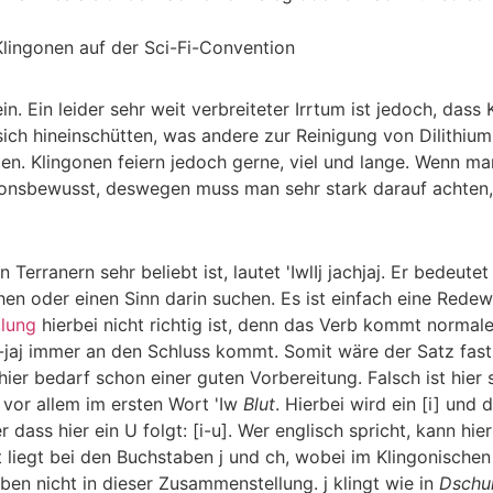
n. Ein leider sehr weit verbreiteter Irrtum ist jedoch, dass
sich hineinschütten, was andere zur Reinigung von Dilithium
ten. Klingonen feiern jedoch gerne, viel und lange. Wenn m
tions­bewusst, des­wegen muss man sehr stark darauf achten
 Terranern sehr beliebt ist, lautet
'IwlIj jachjaj
. Er bedeutet
hen oder einen Sinn darin suchen. Es ist einfach eine Redew
llung
hierbei nicht richtig ist, denn das Verb kommt norma
-jaj
immer an den Schluss kommt. Somit wäre der Satz fast 
hier bedarf schon einer guten Vorbereitung. Falsch ist hi
r vor allem im ersten Wort
'Iw
Blut
. Hierbei wird ein [i] und
 dass hier ein U folgt: [i-u]. Wer englisch spricht, kann hie
t liegt bei den Buchstaben
j
und
ch
, wobei im Klingonische
eben nicht in dieser Zusammen­stellung.
j
klingt wie in
Dschu